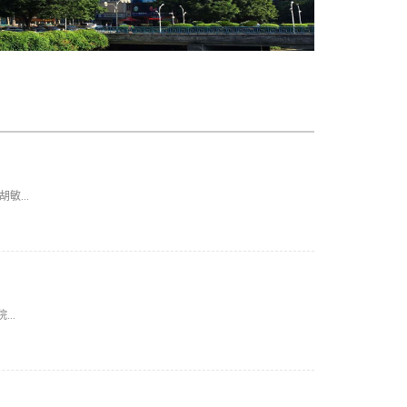
...
..