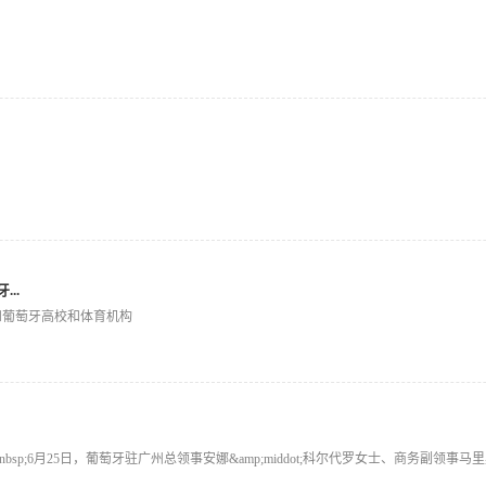
..
和葡萄牙高校和体育机构
;6月25日，葡萄牙驻广州总领事安娜&amp;middot;科尔代罗女士、商务副领事马里奥&