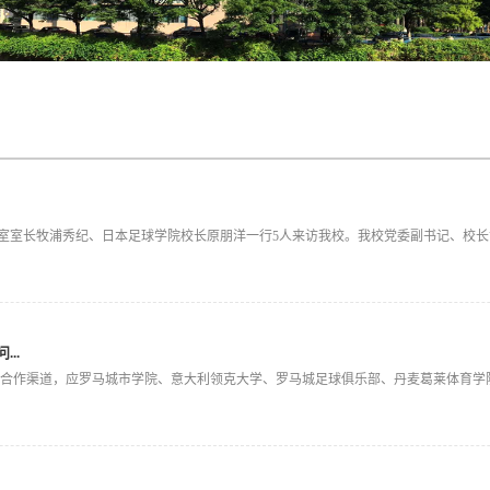
进室室长牧浦秀纪、日本足球学院校长原朋洋一行5人来访我校。我校党委副书记、校长胡敏
..
育合作渠道，应罗马城市学院、意大利领克大学、罗马城足球俱乐部、丹麦葛莱体育学院.