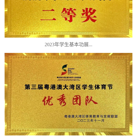
2023年学生基本功展...