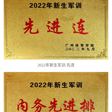
2022年新生军训 先进