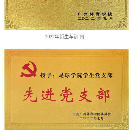
2022年新生车训 内...