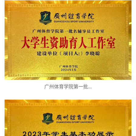
广州体育学院第一批...